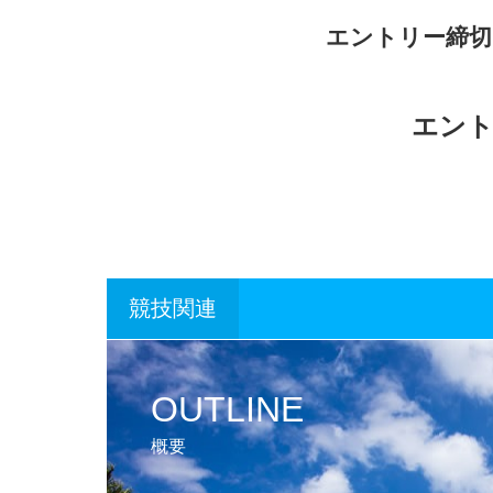
エントリー締切：
エント
競技関連
OUTLINE
概要