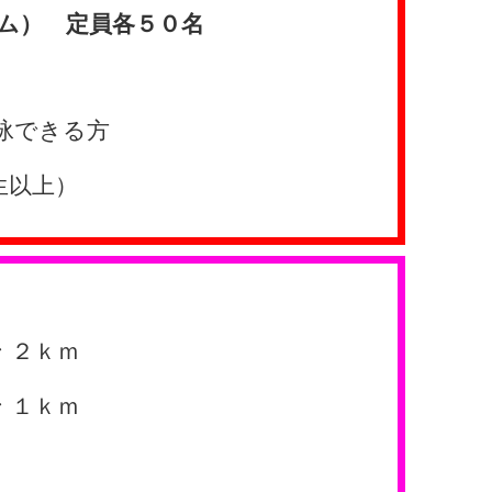
ム） 定員各５０名
泳できる方
生以上）
ン ２ｋｍ
ン １ｋｍ