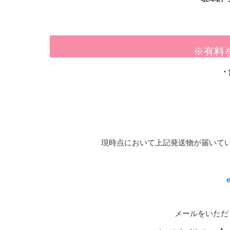
※有料
・
現時点において上記発送物が届いて
メールをいただ