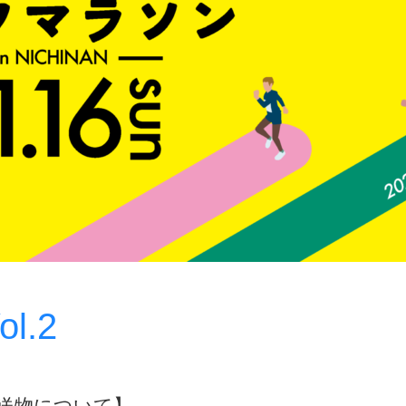
.2
送物について】