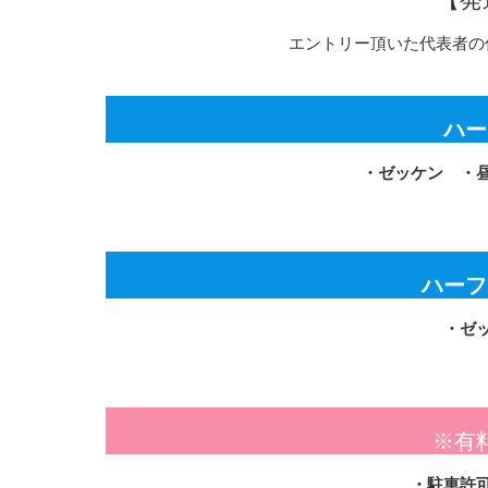
エントリー頂いた代表者の
ハー
・ゼッケン ・
ハーフ
・ゼ
※有
・駐車許