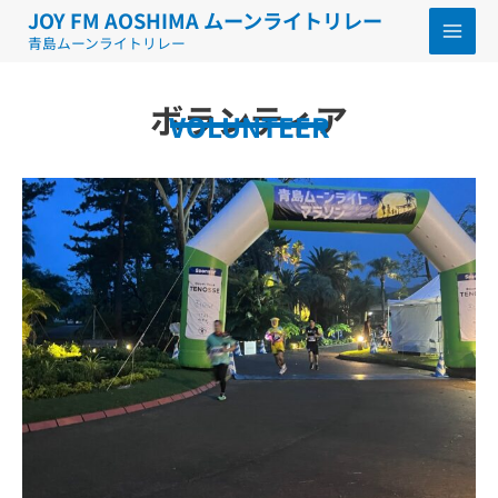
内
MAI
JOY FM AOSHIMA ムーンライトリレー
容
青島ムーンライトリレー
MEN
を
ス
ボランティア
VOLUNTEER
キ
ッ
プ