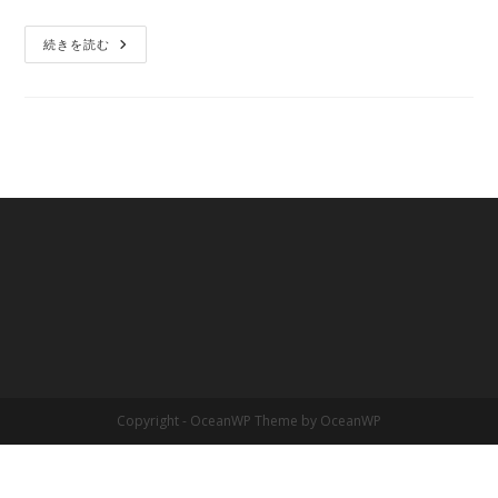
続きを読む
Copyright - OceanWP Theme by OceanWP