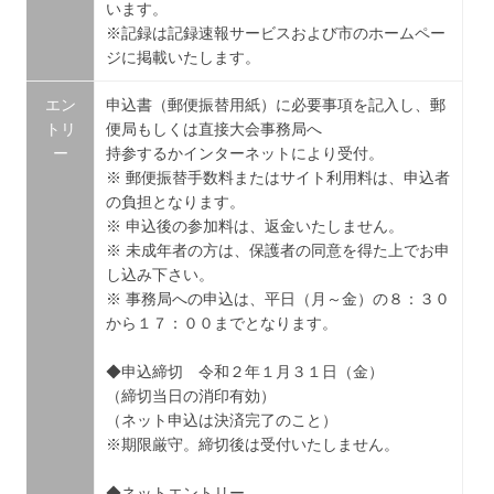
います。
※記録は記録速報サービスおよび市のホームペー
ジに掲載いたします。
エン
申込書（郵便振替用紙）に必要事項を記入し、郵
トリ
便局もしくは直接大会事務局へ
ー
持参するかインターネットにより受付。
※ 郵便振替手数料またはサイト利用料は、申込者
の負担となります。
※ 申込後の参加料は、返金いたしません。
※ 未成年者の方は、保護者の同意を得た上でお申
し込み下さい。
※ 事務局への申込は、平日（月～金）の８：３０
から１７：００までとなります。
◆申込締切 令和２年１月３１日（金）
（締切当日の消印有効）
（ネット申込は決済完了のこと）
※期限厳守。締切後は受付いたしません。
◆ネットエントリー