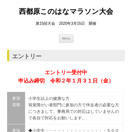
西都原このはなマラソン大会
第15回大会 2020年3月15日 開催
Skip
Menu
to
content
エントリー
エントリー受付中
申込み締切 令和２年１月３１日（金）
参加
小学生以上の健康な方
資格
視覚障がい者部門に参加の方で伴走者の必要な方
につきまして、事務局での対応はしていませんの
で各自で対応をお願いします。
参加
◆小学生・・・・・・・・・・・・・・・５００